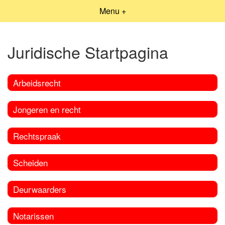
Menu +
Juridische Startpagina
Arbeidsrecht
Jongeren en recht
Rechtspraak
Scheiden
Deurwaarders
Notarissen